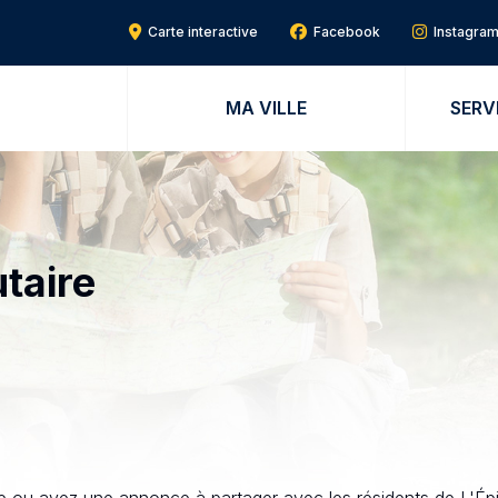
Carte interactive
Facebook
Instagra
MA VILLE
SERV
taire
 ou avez une annonce à partager avec les résidents de L'Épi