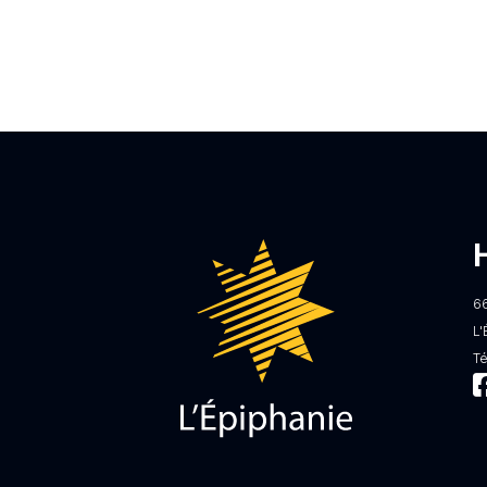
6
L'
T