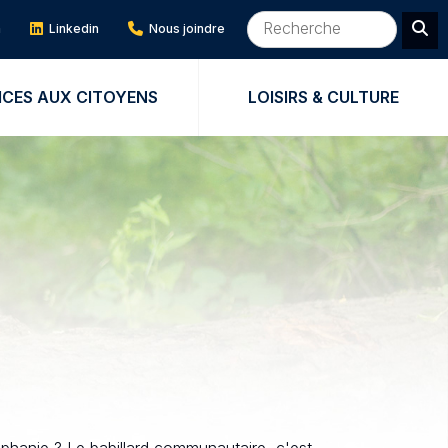
m
Linkedin
Nous joindre
ICES AUX CITOYENS
LOISIRS & CULTURE
phanie ? Le babillard communautaire, c'est