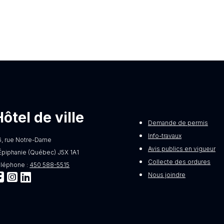
Hôtel de ville
Demande de permis
Info-travaux
6, rue Notre-Dame
Avis publics en vigueur
Épiphanie (Québec) J5X 1A1
Collecte des ordures
éléphone :
450 588-5515
Nous joindre