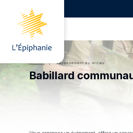
Accueil
| Rayonnement du milieu
Babillard communau
Vous organisez un événement, offrez un service