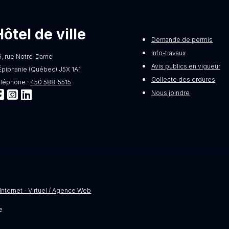
Hôtel de ville
Demande de permis
Info-travaux
6, rue Notre-Dame
Avis publics en vigueur
Épiphanie (Québec) J5X 1A1
Collecte des ordures
éléphone :
450 588-5515
Nous joindre
Internet - Virtuel / Agence Web
e