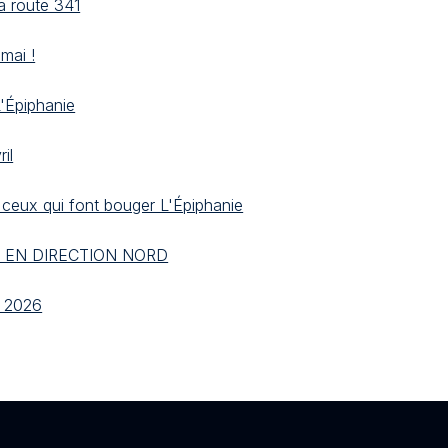
a route 341
mai !
L'Épiphanie
il
 ceux qui font bouger L'Épiphanie
, EN DIRECTION NORD
l 2026