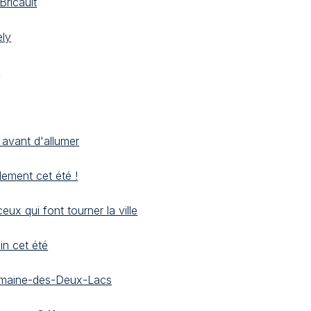
ricault
ely
o
 avant d'allumer
lement cet été !
ux qui font tourner la ville
in cet été
Domaine-des-Deux-Lacs