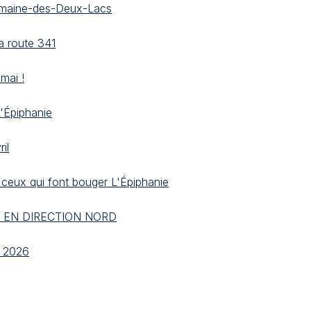
Domaine-des-Deux-Lacs
a route 341
mai !
L'Épiphanie
il
 ceux qui font bouger L'Épiphanie
, EN DIRECTION NORD
l 2026