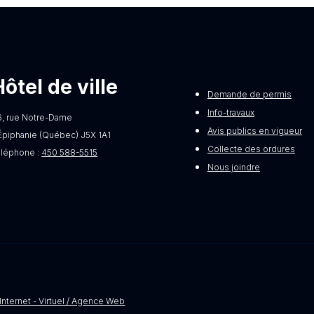
Hôtel de ville
Demande de permis
Info-travaux
6, rue Notre-Dame
Avis publics en vigueur
Épiphanie (Québec) J5X 1A1
Collecte des ordures
éléphone :
450 588-5515
Nous joindre
Internet - Virtuel / Agence Web